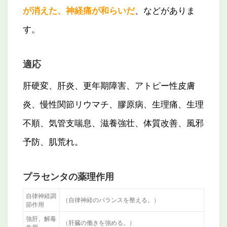
が消えた、神経痛が和らいだ
、などがありま
す。
適応
肝硬変、肝炎、更年期障害、アトピー性皮膚
炎、慢性関節リウマチ、膠原病、生理痛、生理
不順、気管支喘息、滋養強壮、体質改善、風邪
予防、肌荒れ。
プラセンタの薬理作用
自律神経調
（自律神経のバランスを整える。）
節作用
強肝、解毒
（肝臓の働きを強める。）