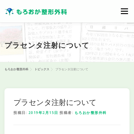
コ
ン
メニュー
テ
ン
ツ
へ
ス
プラセンタ注射について
キ
ッ
プ
もろおか整形外科
トピックス
プラセンタ注射について
プラセンタ注射について
投稿日:
2019年2月15日
投稿者:
もろおか整形外科