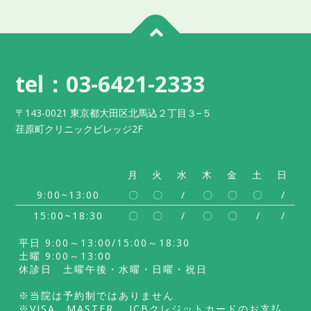
tel：03-6421-2333
〒143-0021 東京都大田区北馬込２丁目３−５
荏原町クリニックビレッジ2F
月
火
水
木
金
土
日
9:00~13:00
〇
〇
/
〇
〇
〇
/
15:00~18:30
〇
〇
/
〇
〇
/
/
平日 9:00～13:00/15:00～18:30
土曜 9:00～13:00
休診日 土曜午後・水曜・日曜・祝日
※当院は予約制ではありません
※VISA、MASTER、 JCBクレジットカードのお支払