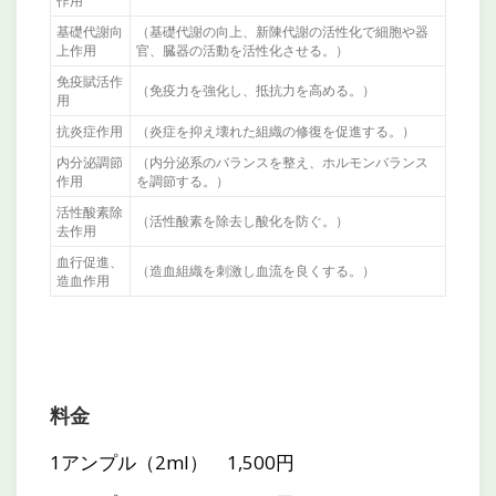
作用
基礎代謝向
（基礎代謝の向上、新陳代謝の活性化で細胞や器
上作用
官、臓器の活動を活性化させる。）
免疫賦活作
（免疫力を強化し、抵抗力を高める。）
用
抗炎症作用
（炎症を抑え壊れた組織の修復を促進する。）
内分泌調節
（内分泌系のバランスを整え、ホルモンバランス
作用
を調節する。）
活性酸素除
（活性酸素を除去し酸化を防ぐ。）
去作用
血行促進、
（造血組織を刺激し血流を良くする。）
造血作用
料金
1アンプル（2ml） 1,500円