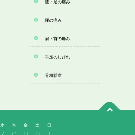
膝・足の痛み
腰の痛み
肩・首の痛み
手足のしびれ
骨粗鬆症
水
木
金
土
日
/
〇
〇
〇
/