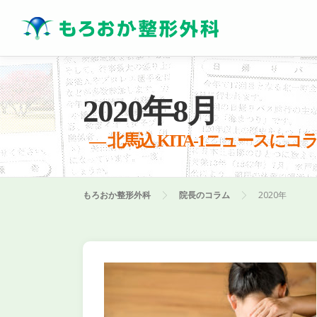
コ
ン
テ
ン
ツ
へ
2020年8月
ス
キ
ッ
― 北馬込 KITA-1ニュースにコ
プ
もろおか整形外科
院長のコラム
2020年