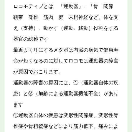
ロコモティブとは 「運動器」＝「骨 関節
靭帯 脊椎 筋肉 腱 末梢神経など、体を支
え（支持）、動かす（運動、移動）役割をする
器官の総称です
最近よく耳にするメタボは内臓の病気で健康寿
命が短くなるのに対してロコモは運動器の障害
が原因でおこります。
運動器の障害の原因には、①（運動器自体の疾
患）と②（加齢による運動器機能不全）があり
ます
①運動器自体の疾患は変形性関節症、変形性脊
椎症や骨粗鬆症などにより筋力低下、痛みによ