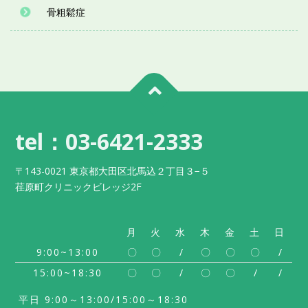
骨粗鬆症
tel：03-6421-2333
〒143-0021 東京都大田区北馬込２丁目３−５
荏原町クリニックビレッジ2F
月
火
水
木
金
土
日
9:00~13:00
〇
〇
/
〇
〇
〇
/
15:00~18:30
〇
〇
/
〇
〇
/
/
平日 9:00～13:00/15:00～18:30