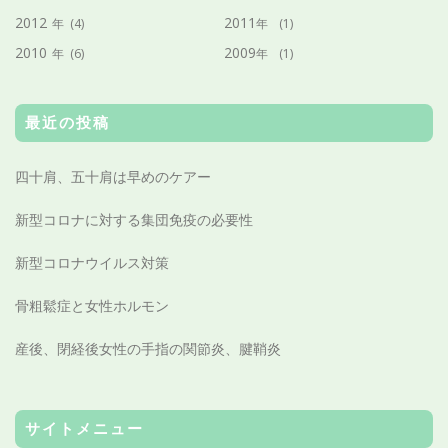
2012
2011
年
(4)
年
(1)
2010
2009
年
(6)
年
(1)
最近の投稿
四十肩、五十肩は早めのケアー
新型コロナに対する集団免疫の必要性
新型コロナウイルス対策
骨粗鬆症と女性ホルモン
産後、閉経後女性の手指の関節炎、腱鞘炎
サイトメニュー