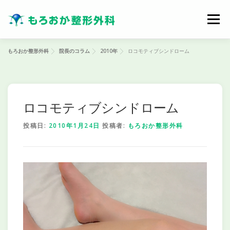
コ
ン
メニュー
テ
ン
ツ
もろおか整形外科
院長のコラム
2010年
ロコモティブシンドローム
へ
ス
キ
ッ
プ
ロコモティブシンドローム
投稿日:
2010年1月24日
投稿者:
もろおか整形外科